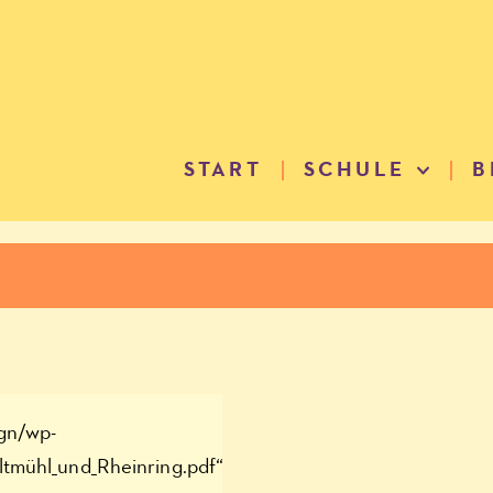
START
SCHULE
B
ign/wp-
ltmühl_und_Rheinring.pdf“]