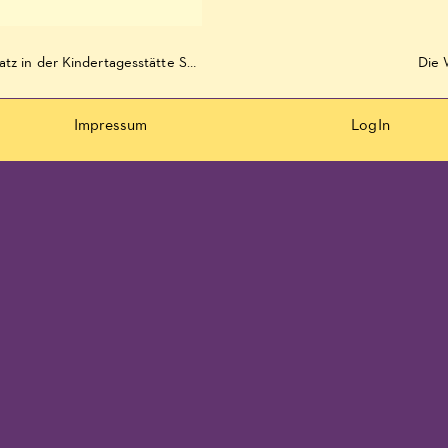
Familientherapeutin der Erziehungsberatungsstelle am Domplatz in der Kindertagesstätte Schwedenheim
Die 
Impressum
LogIn