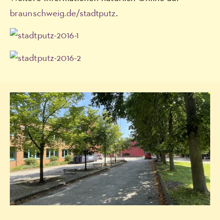
braunschweig.de/stadtputz
.