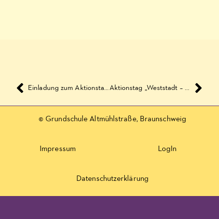
Einladung zum Aktionstag am 28.06.2012: „Weststadt – sympathisch und sauber“
Aktionstag „Weststadt – sympathisch und sauber“ – Die Klasse 2b erkundet das Entsorgungszentrum der ALBA in Watenbüttel
© Grundschule Altmühlstraße, Braunschweig
Impressum
LogIn
Datenschutzerklärung