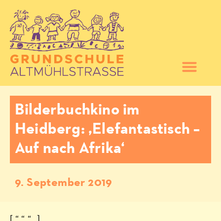
Bilderbuchkino im
Heidberg: ‚Elefantastisch –
Auf nach Afrika‘
9. September 2019
[ “ “ “ „]