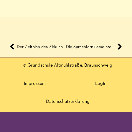
Der Zeitplan des Zirkusprojekts in dieser Woche
Die Sprachlernklasse stellt sich vor! :-)
© Grundschule Altmühlstraße, Braunschweig
Impressum
LogIn
Datenschutzerklärung