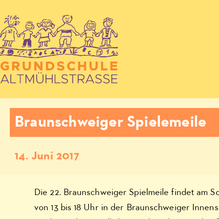
Braunschweiger Spielemeile
14. Juni 2017
Die 22. Braunschweiger Spielmeile findet am Son
von 13 bis 18 Uhr in der Braunschweiger Innenst