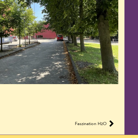
Faszination H2O