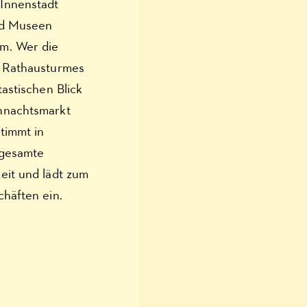
Innenstadt
und Museen
m. Wer die
n Rathausturmes
astischen Blick
hnachtsmarkt
timmt in
 gesamte
eit und lädt zum
chäften ein.