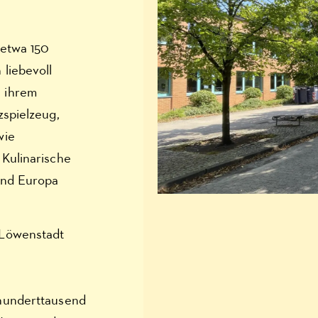
 etwa 150
liebevoll
 ihrem
zspielzeug,
wie
Kulinarische
und Europa
 Löwenstadt
 hunderttausend