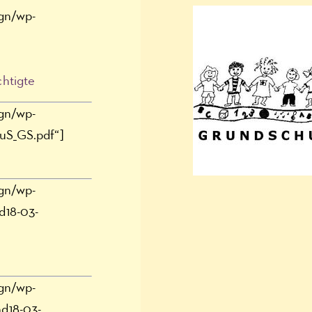
ign/wp-
chtigte
ign/wp-
uS_GS.pdf“]
ign/wp-
d18-03-
ign/wp-
d18-03-