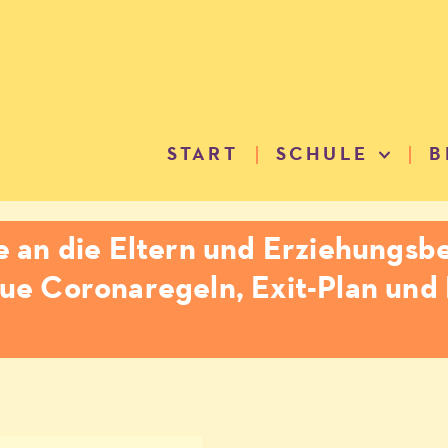
START
SCHULE
B
e an die Eltern und Erziehungsb
ue Coronaregeln, Exit-Plan und 