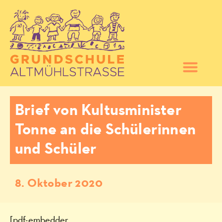
Brief von Kultusminister
Tonne an die Schülerinnen
und Schüler
8. Oktober 2020
[pdf-embedder