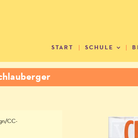
START
SCHULE
B
Schlauberger
ign/CC-