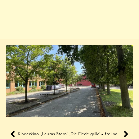
Kinderkino: ‚Lauras Stern‘
‚Die Fiedelgrille‘ – frei nach Janosch