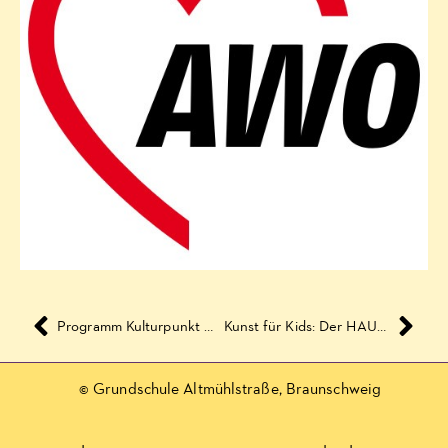
Programm Kulturpunkt West März bis Juni 2019
Kunst für Kids: Der HAUMi-Club entdeckt Hirten, Herren und feine Damen
© Grundschule Altmühlstraße, Braunschweig