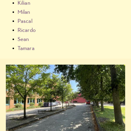
Kilian
Milan
Pascal
Ricardo
Sean
Tamara