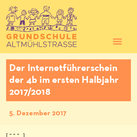
Der Internetführerschein
der 4b im ersten Halbjahr
2017/2018
5. Dezember 2017
[ “ “ “ „]