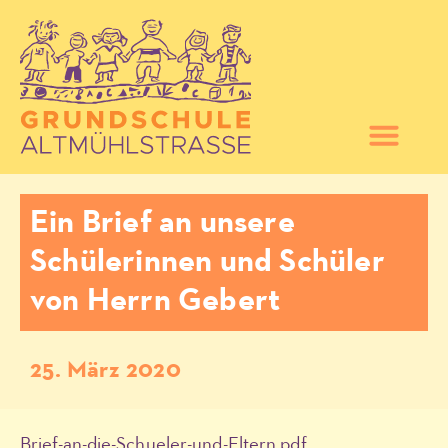
Ein Brief an unsere
Schülerinnen und Schüler
von Herrn Gebert
25. März 2020
Brief-an-die-Schueler-und-Eltern.pdf