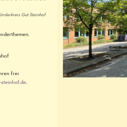
örderkreis Gut Steinhof
onderthemen.
nhof
hren frei
-steinhof.de
.