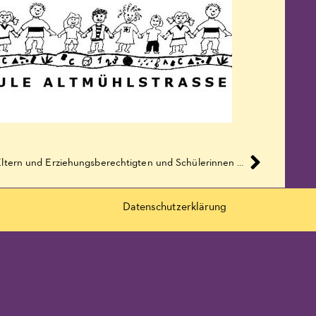
Brief von Kultusminister Tonne an die Eltern und Erziehungsberechtigten und Schülerinnen und Schüler – 3G, strengere Regeln und Mund-Nasen-Schutz für alle
Datenschutzerklärung