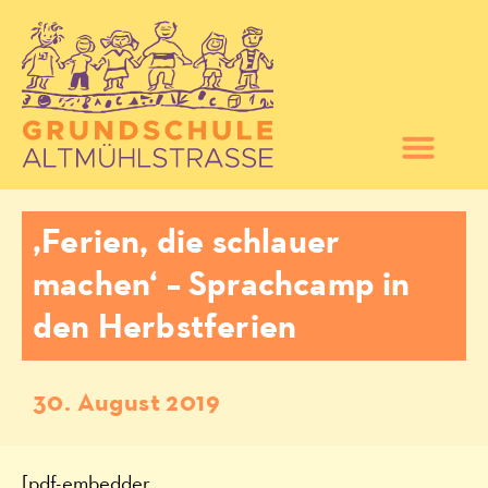
‚Ferien, die schlauer
machen‘ – Sprachcamp in
den Herbstferien
30. August 2019
[pdf-embedder