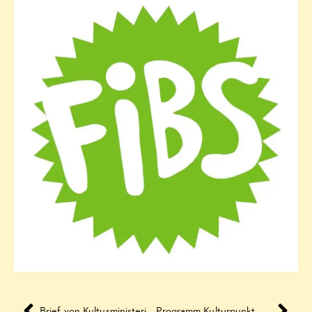
Brief von Kultusministerin Hamburg an die Eltern und Erziehungsberechtigten und Schülerinnen und Schüler – Schulstart
Programm Kulturpunkt West Oktober bis Dezember 2023