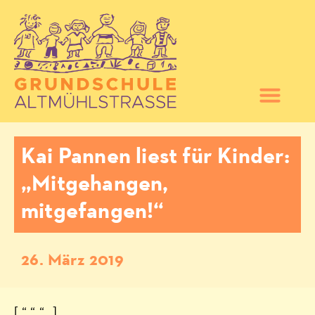
Kai Pannen liest für Kinder:
„Mitgehangen,
mitgefangen!“
26. März 2019
[ “ “ “ „]