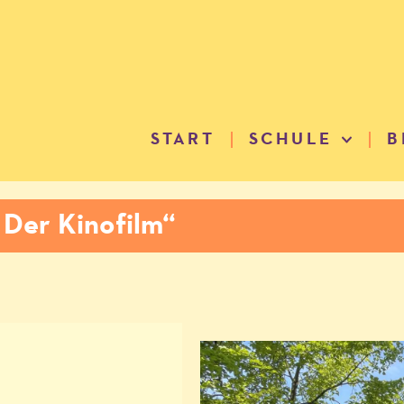
START
SCHULE
B
 Der Kinofilm“