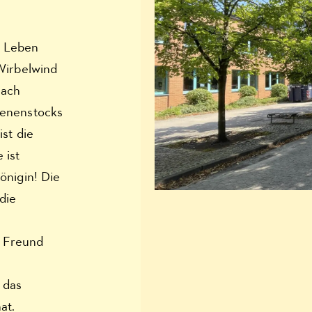
s Leben
Wirbelwind
nach
ienenstocks
st die
 ist
önigin! Die
die
n Freund
 das
at.