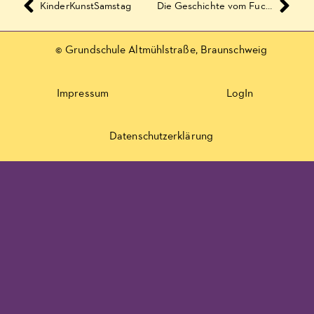
KinderKunstSamstag
Die Geschichte vom Fuchs, der den Verstand verlor
© Grundschule Altmühlstraße, Braunschweig
Impressum
LogIn
Datenschutzerklärung