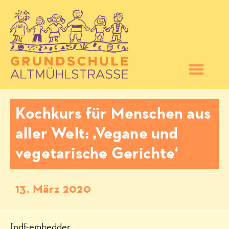
Kochkurs für Menschen aus
aller Welt: ‚Vegane und
vegetarische Gerichte‘
13. März 2020
[pdf-embedder