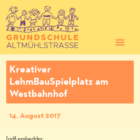
Kreativer
LehmBauSpielplatz am
Westbahnhof
14. August 2017
[pdf-embedder