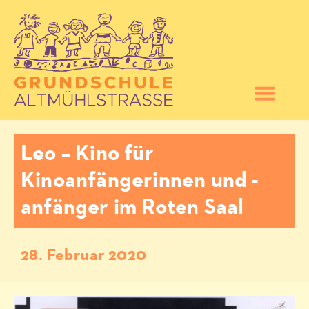
Leo – Kino für
Kinoanfängerinnen und -
anfänger im Roten Saal
28. Februar 2020