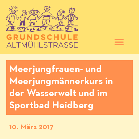
Meerjungfrauen- und
Meerjungmännerkurs in
der Wasserwelt und im
Sportbad Heidberg
10. März 2017