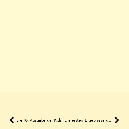
Die 10. Ausgabe der Kids Club Zeitung ist Online!
Die ersten Ergebnisse der Multi Media AG