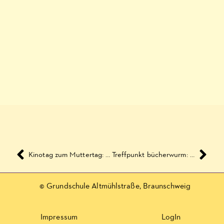
Kinotag zum Muttertag: Brot und Tulpen
Treffpunkt bücherwurm: Die Termine im Mai 2018
© Grundschule Altmühlstraße, Braunschweig
Impressum
LogIn