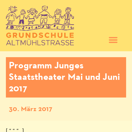
Programm Junges
Staatstheater Mai und Juni
2017
30. März 2017
[ “ “ “ „]