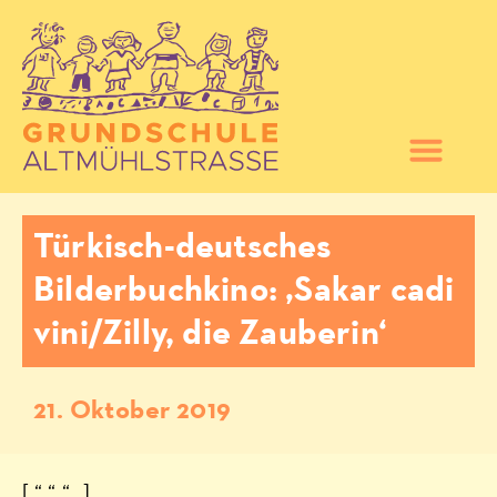
Türkisch-deutsches
Bilderbuchkino: ‚Sakar cadi
vini/Zilly, die Zauberin‘
21. Oktober 2019
[ “ “ “ „]