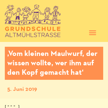
‚Vom kleinen Maulwurf, der
wissen wollte, wer ihm auf
den Kopf gemacht hat‘
5. Juni 2019
[ “ “ “ „]