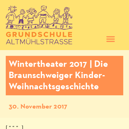
Wintertheater 2017 | Die
Braunschweiger Kinder-
Weihnachtsgeschichte
30. November 2017
[ “ “ “ „]