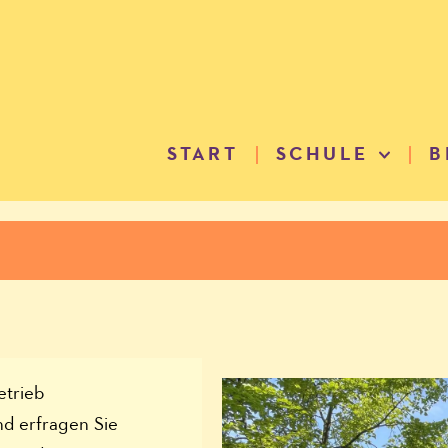
START
SCHULE
B
etrieb
nd erfragen Sie