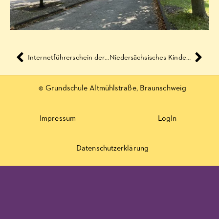
Internetführerschein der Klassen 4c und 4d im zweiten Halbjahr 2017/2018
Niedersächsisches Kinderchor-Festival Herbst 2018 ‚Kleine Leute – Bunte Lieder‘
© Grundschule Altmühlstraße, Braunschweig
Impressum
LogIn
Datenschutzerklärung