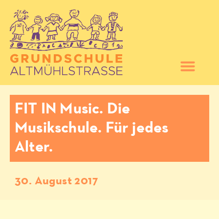
FIT IN Music. Die
Musikschule. Für jedes
Alter.
30. August 2017